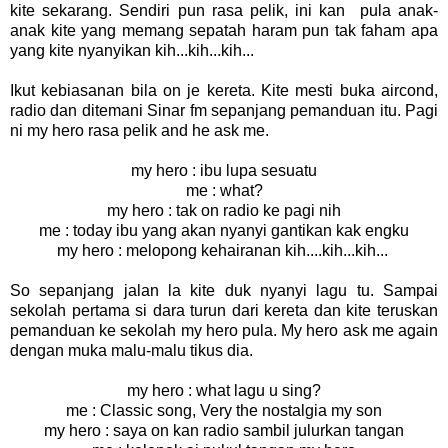
kite sekarang. Sendiri pun rasa pelik, ini kan pula anak-
anak kite yang memang sepatah haram pun tak faham apa
yang kite nyanyikan kih...kih...kih...
Ikut kebiasanan bila on je kereta. Kite mesti buka aircond,
radio dan ditemani Sinar fm sepanjang pemanduan itu. Pagi
ni my hero rasa pelik and he ask me.
my hero : ibu lupa sesuatu
me : what?
my hero : tak on radio ke pagi nih
me : today ibu yang akan nyanyi gantikan kak engku
my hero : melopong kehairanan kih....kih...kih...
So sepanjang jalan la kite duk nyanyi lagu tu. Sampai
sekolah pertama si dara turun dari kereta dan kite teruskan
pemanduan ke sekolah my hero pula. My hero ask me again
dengan muka malu-malu tikus dia.
my hero : what lagu u sing?
me : Classic song, Very the nostalgia my son
my hero : saya on kan radio sambil julurkan tangan