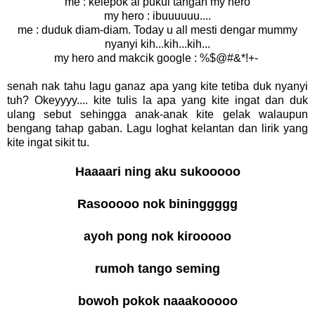
me : kelepok ai pukul tangan my hero
my hero : ibuuuuuu....
me : duduk diam-diam. Today u all mesti dengar mummy
nyanyi kih...kih...kih...
my hero and makcik google : %$@#&*!+-
senah nak tahu lagu ganaz apa yang kite tetiba duk nyanyi
tuh? Okeyyyy.... kite tulis la apa yang kite ingat dan duk
ulang sebut sehingga anak-anak kite gelak walaupun
bengang tahap gaban. Lagu loghat kelantan dan lirik yang
kite ingat sikit tu.
Haaaari ning aku sukooooo
Rasooooo nok bininggggg
ayoh pong nok kirooooo
rumoh tango seming
bowoh pokok naaakooooo