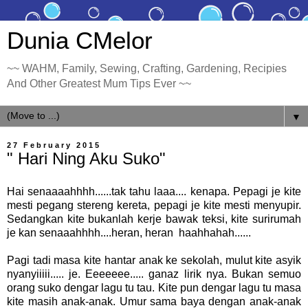
Dunia CMelor
~~ WAHM, Family, Sewing, Crafting, Gardening, Recipies
And Other Greatest Mum Tips Ever ~~
▼
27 February 2015
" Hari Ning Aku Suko"
Hai senaaaahhhh......tak tahu laaa.... kenapa. Pepagi je kite
mesti pegang stereng kereta, pepagi je kite mesti menyupir.
Sedangkan kite bukanlah kerje bawak teksi, kite surirumah
je kan senaaahhhh....heran, heran haahhahah......
Pagi tadi masa kite hantar anak ke sekolah, mulut kite asyik
nyanyiiiii..... je. Eeeeeee..... ganaz lirik nya. Bukan semuo
orang suko dengar lagu tu tau. Kite pun dengar lagu tu masa
kite masih anak-anak. Umur sama baya dengan anak-anak